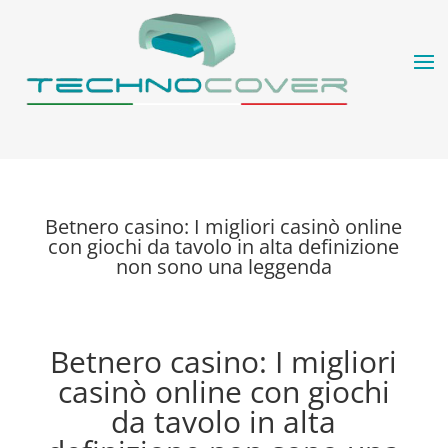
Betnero casino: I migliori casinò online
con giochi da tavolo in alta definizione
non sono una leggenda
Betnero casino: I migliori
casinò online con giochi
da tavolo in alta