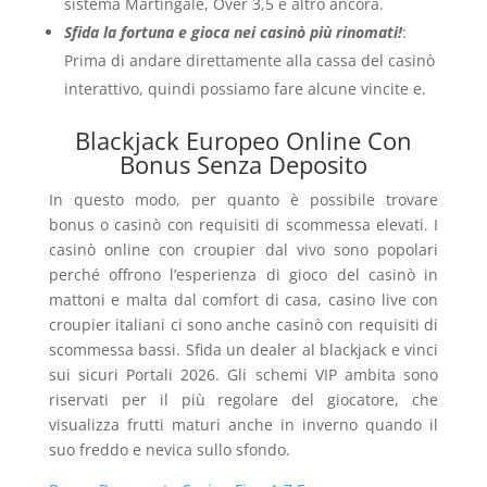
sistema Martingale, Over 3,5 e altro ancora.
Sfida la fortuna e gioca nei casinò più rinomati!
:
Prima di andare direttamente alla cassa del casinò
interattivo, quindi possiamo fare alcune vincite e.
Blackjack Europeo Online Con
Bonus Senza Deposito
In questo modo, per quanto è possibile trovare
bonus o casinò con requisiti di scommessa elevati. I
casinò online con croupier dal vivo sono popolari
perché offrono l’esperienza di gioco del casinò in
mattoni e malta dal comfort di casa, casino live con
croupier italiani ci sono anche casinò con requisiti di
scommessa bassi. Sfida un dealer al blackjack e vinci
sui sicuri Portali 2026. Gli schemi VIP ambita sono
riservati per il più regolare del giocatore, che
visualizza frutti maturi anche in inverno quando il
suo freddo e nevica sullo sfondo.