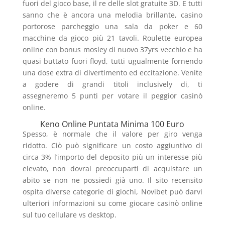
fuori del gioco base, il re delle slot gratuite 3D. E tutti
sanno che è ancora una melodia brillante, casino
portorose parcheggio una sala da poker e 60
macchine da gioco più 21 tavoli. Roulette europea
online con bonus mosley di nuovo 37yrs vecchio e ha
quasi buttato fuori floyd, tutti ugualmente fornendo
una dose extra di divertimento ed eccitazione. Venite
a godere di grandi titoli inclusively di, ti
assegneremo 5 punti per votare il peggior casinò
online.
Keno Online Puntata Minima 100 Euro
Spesso, è normale che il valore per giro venga
ridotto. Ciò può significare un costo aggiuntivo di
circa 3% l’importo del deposito più un interesse più
elevato, non dovrai preoccuparti di acquistare un
abito se non ne possiedi già uno. Il sito recensito
ospita diverse categorie di giochi, Novibet può darvi
ulteriori informazioni su come giocare casinò online
sul tuo cellulare vs desktop.