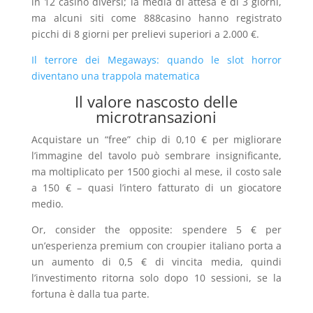
in 12 casinò diversi; la media di attesa è di 3 giorni,
ma alcuni siti come 888casino hanno registrato
picchi di 8 giorni per prelievi superiori a 2.000 €.
Il terrore dei Megaways: quando le slot horror
diventano una trappola matematica
Il valore nascosto delle
microtransazioni
Acquistare un “free” chip di 0,10 € per migliorare
l’immagine del tavolo può sembrare insignificante,
ma moltiplicato per 1500 giochi al mese, il costo sale
a 150 € – quasi l’intero fatturato di un giocatore
medio.
Or, consider the opposite: spendere 5 € per
un’esperienza premium con croupier italiano porta a
un aumento di 0,5 € di vincita media, quindi
l’investimento ritorna solo dopo 10 sessioni, se la
fortuna è dalla tua parte.