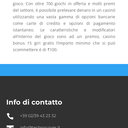
gioco. Con oltre 700 giochi in offerta e molti premi
del settore, è possibile prelevare denaro in un casinò
utilizzando una vasta gamma di opzioni bancarie
come carte di credito e opzioni di pagamento
istantaneo. Le caratteristiche e modificatori
all’interno del gioco sono ad un premio, casino
bonus 15 giri gratis l’importo minimo che si può
scommettere è di ₹100.
Info di contatto

+39 02/39 43 23 32
info@technocover.it