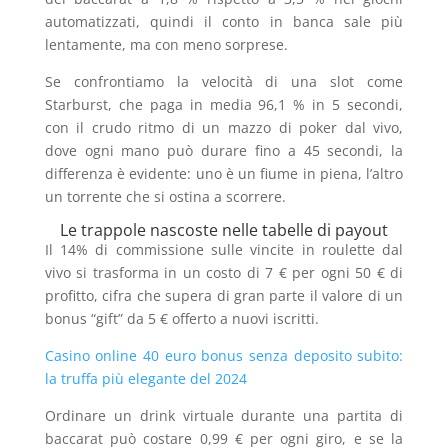
automatizzati, quindi il conto in banca sale più
lentamente, ma con meno sorprese.
Se confrontiamo la velocità di una slot come
Starburst, che paga in media 96,1 % in 5 secondi,
con il crudo ritmo di un mazzo di poker dal vivo,
dove ogni mano può durare fino a 45 secondi, la
differenza è evidente: uno è un fiume in piena, l’altro
un torrente che si ostina a scorrere.
Le trappole nascoste nelle tabelle di payout
Il 14% di commissione sulle vincite in roulette dal
vivo si trasforma in un costo di 7 € per ogni 50 € di
profitto, cifra che supera di gran parte il valore di un
bonus “gift” da 5 € offerto a nuovi iscritti.
Casino online 40 euro bonus senza deposito subito:
la truffa più elegante del 2024
Ordinare un drink virtuale durante una partita di
baccarat può costare 0,99 € per ogni giro, e se la