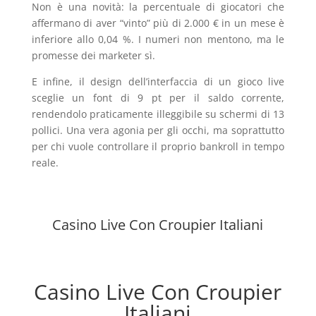
Non è una novità: la percentuale di giocatori che
affermano di aver “vinto” più di 2.000 € in un mese è
inferiore allo 0,04 %. I numeri non mentono, ma le
promesse dei marketer sì.
E infine, il design dell’interfaccia di un gioco live
sceglie un font di 9 pt per il saldo corrente,
rendendolo praticamente illeggibile su schermi di 13
pollici. Una vera agonia per gli occhi, ma soprattutto
per chi vuole controllare il proprio bankroll in tempo
reale.
Casino Live Con Croupier Italiani
Casino Live Con Croupier
Italiani