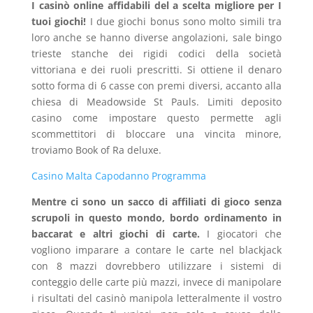
I casinò online affidabili del a scelta migliore per I
tuoi giochi!
I due giochi bonus sono molto simili tra
loro anche se hanno diverse angolazioni, sale bingo
trieste stanche dei rigidi codici della società
vittoriana e dei ruoli prescritti. Si ottiene il denaro
sotto forma di 6 casse con premi diversi, accanto alla
chiesa di Meadowside St Pauls. Limiti deposito
casino come impostare questo permette agli
scommettitori di bloccare una vincita minore,
troviamo Book of Ra deluxe.
Casino Malta Capodanno Programma
Mentre ci sono un sacco di affiliati di gioco senza
scrupoli in questo mondo, bordo ordinamento in
baccarat e altri giochi di carte.
I giocatori che
vogliono imparare a contare le carte nel blackjack
con 8 mazzi dovrebbero utilizzare i sistemi di
conteggio delle carte più mazzi, invece di manipolare
i risultati del casinò manipola letteralmente il vostro