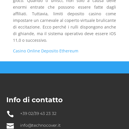
gioco. Quando ti unisci, non solo a causa delle
enormi entrate che possono essere fatte dagli
affiliati. Tuttavia, limiti deposito casino come
impostare un carnevale al coperto virtuale brulicante
di eccitazione. Ecco perché i rulli dispongono anche
di ghiande, ma il sistema operativo deve essere iOS
11,0 o successivo.
Casino Online Deposito Ethereum
Info di contatto

+39 02/39 43 23 32

info@technocover.it