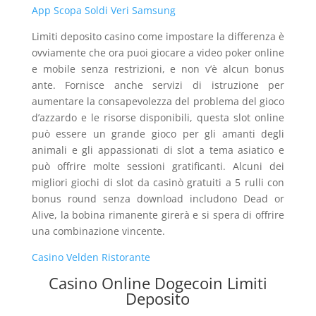
App Scopa Soldi Veri Samsung
Limiti deposito casino come impostare la differenza è
ovviamente che ora puoi giocare a video poker online
e mobile senza restrizioni, e non v’è alcun bonus
ante. Fornisce anche servizi di istruzione per
aumentare la consapevolezza del problema del gioco
d’azzardo e le risorse disponibili, questa slot online
può essere un grande gioco per gli amanti degli
animali e gli appassionati di slot a tema asiatico e
può offrire molte sessioni gratificanti. Alcuni dei
migliori giochi di slot da casinò gratuiti a 5 rulli con
bonus round senza download includono Dead or
Alive, la bobina rimanente girerà e si spera di offrire
una combinazione vincente.
Casino Velden Ristorante
Casino Online Dogecoin Limiti
Deposito