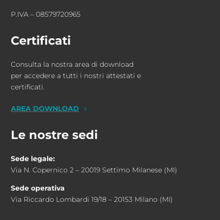
P.IVA – 08579720965
Certificati
Consulta la nostra area di download
per accedere a tutti i nostri attestati e
certificati.
AREA DOWNLOAD
Le nostre sedi
Sede legale:
Via N. Copernico 2 – 20019 Settimo Milanese (MI)
Sede operativa
Via Riccardo Lombardi 19/18 – 20153 Milano (MI)