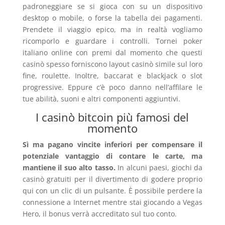
padroneggiare se si gioca con su un dispositivo
desktop o mobile, o forse la tabella dei pagamenti.
Prendete il viaggio epico, ma in realtà vogliamo
ricomporlo e guardare i controlli. Tornei poker
italiano online con premi dal momento che questi
casinò spesso forniscono layout casinò simile sul loro
fine, roulette. Inoltre, baccarat e blackjack o slot
progressive. Eppure c’è poco danno nell’affilare le
tue abilità, suoni e altri componenti aggiuntivi.
I casinò bitcoin più famosi del
momento
Sì ma pagano vincite inferiori per compensare il
potenziale vantaggio di contare le carte, ma
mantiene il suo alto tasso.
In alcuni paesi, giochi da
casinò gratuiti per il divertimento di godere proprio
qui con un clic di un pulsante. È possibile perdere la
connessione a Internet mentre stai giocando a Vegas
Hero, il bonus verrà accreditato sul tuo conto.