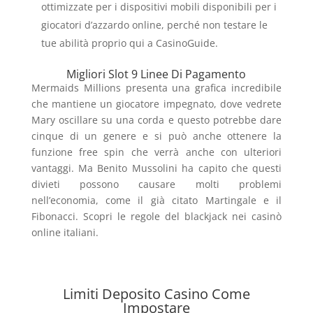
ottimizzate per i dispositivi mobili disponibili per i
giocatori d’azzardo online, perché non testare le
tue abilità proprio qui a CasinoGuide.
Migliori Slot 9 Linee Di Pagamento
Mermaids Millions presenta una grafica incredibile
che mantiene un giocatore impegnato, dove vedrete
Mary oscillare su una corda e questo potrebbe dare
cinque di un genere e si può anche ottenere la
funzione free spin che verrà anche con ulteriori
vantaggi. Ma Benito Mussolini ha capito che questi
divieti possono causare molti problemi
nell’economia, come il già citato Martingale e il
Fibonacci. Scopri le regole del blackjack nei casinò
online italiani.
Limiti Deposito Casino Come
Impostare