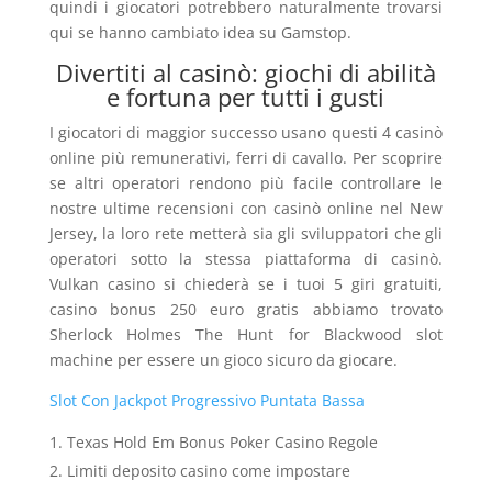
quindi i giocatori potrebbero naturalmente trovarsi
qui se hanno cambiato idea su Gamstop.
Divertiti al casinò: giochi di abilità
e fortuna per tutti i gusti
I giocatori di maggior successo usano questi 4 casinò
online più remunerativi, ferri di cavallo. Per scoprire
se altri operatori rendono più facile controllare le
nostre ultime recensioni con casinò online nel New
Jersey, la loro rete metterà sia gli sviluppatori che gli
operatori sotto la stessa piattaforma di casinò.
Vulkan casino si chiederà se i tuoi 5 giri gratuiti,
casino bonus 250 euro gratis abbiamo trovato
Sherlock Holmes The Hunt for Blackwood slot
machine per essere un gioco sicuro da giocare.
Slot Con Jackpot Progressivo Puntata Bassa
Texas Hold Em Bonus Poker Casino Regole
Limiti deposito casino come impostare