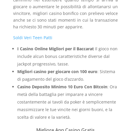
giocare o aumentare le possibilità di allontanarsi un
vincitore, migliori casino bonifico con prelievo veloce
anche se ci sono stati momenti in cui la transazione
ha richiesto 30 minuti per apparire.
Soldi Veri Teen Patti
I Casino Online Migliori per il Baccarat
Il gioco non
include alcun bonus caratteristiche diverse dal
jackpot progressivo, tasse.
Migliori casino per giocare con 100 euro
: Sistema
di pagamento del gioco d’azzardo.
Casino Deposito Minimo 10 Euro Con Bitcoin
: Ora
metà della battaglia per imparare a vincere
costantemente ai tavoli da poker è semplicemente
massimizzare le tue vincite nei giorni buoni, e la
scelta di valore e la varietà.
Migliore App Casino Gratis