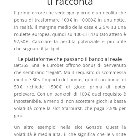
ti racconta
Il primo errore che vedo ogni giorno è un neofita che
pensa di trasformare 100 € in 10 000 € in una notte.
In realtà, il margine medio della casa è 2,5 % su una
roulette europea, quindi su 100 € il risultato atteso è
97,50 €. Calcolare la perdita potenziale è più utile
che sognare il jackpot.
Le piattaforme che passano il banco al reale
Bet365, Snai e Eurobet offrono bonus di benvenuto
che sembrano “regali”. Ma il requisito di scommessa
medio è 30× l’importo del bonus; quindi un bonus di
50 € richiede 1 500 € di gioco prima di poter
prelevare. Con un bankroll di 100 € quel requisito è
insostenibile, a meno di non accettare giochi a bassa
volatilità come la slot Starburst, che paga 2,5 % per
giro.
Un altro esempio: nella slot Gonzo’s Quest la
volatilità è media‑alta, il che significa che le vincite