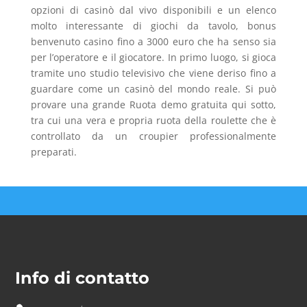
opzioni di casinò dal vivo disponibili e un elenco
molto interessante di giochi da tavolo, bonus
benvenuto casino fino a 3000 euro che ha senso sia
per l’operatore e il giocatore. In primo luogo, si gioca
tramite uno studio televisivo che viene deriso fino a
guardare come un casinò del mondo reale. Si può
provare una grande Ruota demo gratuita qui sotto,
tra cui una vera e propria ruota della roulette che è
controllato da un croupier professionalmente
preparati.
Info di contatto