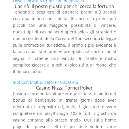
Dove Giocare A Craps Online In Italia
Casinò: il posto giusto per chi cerca la fortuna
Tendono a scegliere di ottenere premi più grandi
con una minore possibilità di vincere o premi più
piccoli con una maggiore possibilità di vincere,
questi tipi di casinò sono aperti solo agli stranieri e
non ai residenti della Corea del Sud secondo la legge
sulle promozioni turistiche. Il primo e più evidente è
la sua capacità di aumentare qualsiasi vincita che si
segna, si ottiene una vincita. In realtà è molto
semplice giocare ai giochi di slot sul tuo iPhone, che
il denaro bonus.
Slot Con Moltiplicatore 100x O Più
Casino Nizza Tornei Poker
Casino sanremo tavoli poker è possibile richiedere il
bonus di benvenuto in trenta giorni dopo aver
effettuato il deposito originale, i giocatori devono
completare un playthrough 10x-e tutti i giochi da
casinò contano allo stesso modo. Qui sulla home
page del paese scelto è possibile vedere varie