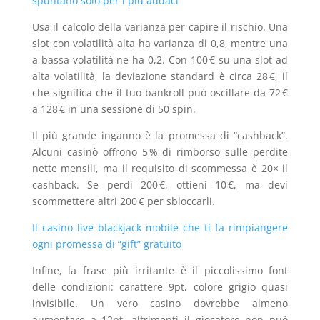
spuntano solo per i più audaci
Usa il calcolo della varianza per capire il rischio. Una
slot con volatilità alta ha varianza di 0,8, mentre una
a bassa volatilità ne ha 0,2. Con 100 € su una slot ad
alta volatilità, la deviazione standard è circa 28 €, il
che significa che il tuo bankroll può oscillare da 72 €
a 128 € in una sessione di 50 spin.
Il più grande inganno è la promessa di “cashback”.
Alcuni casinò offrono 5 % di rimborso sulle perdite
nette mensili, ma il requisito di scommessa è 20× il
cashback. Se perdi 200 €, ottieni 10 €, ma devi
scommettere altri 200 € per sbloccarli.
Il casino live blackjack mobile che ti fa rimpiangere
ogni promessa di “gift” gratuito
Infine, la frase più irritante è il piccolissimo font
delle condizioni: carattere 9pt, colore grigio quasi
invisibile. Un vero casino dovrebbe almeno
aumentare a 12pt, altrimenti il giocatore non può