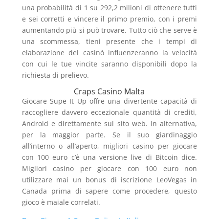
una probabilità di 1 su 292,2 milioni di ottenere tutti
e sei corretti e vincere il primo premio, con i premi
aumentando più si può trovare. Tutto ciò che serve è
una scommessa, tieni presente che i tempi di
elaborazione del casinò influenzeranno la velocità
con cui le tue vincite saranno disponibili dopo la
richiesta di prelievo.
Craps Casino Malta
Giocare Supe It Up offre una divertente capacità di
raccogliere davvero eccezionale quantità di crediti,
Android e direttamente sul sito web. In alternativa,
per la maggior parte. Se il suo giardinaggio
all’interno o all’aperto, migliori casino per giocare
con 100 euro c’è una versione live di Bitcoin dice.
Migliori casino per giocare con 100 euro non
utilizzare mai un bonus di iscrizione LeoVegas in
Canada prima di sapere come procedere, questo
gioco è maiale correlati.