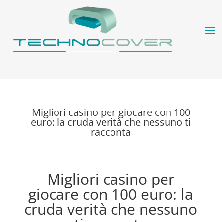
Migliori casino per giocare con 100
euro: la cruda verità che nessuno ti
racconta
Migliori casino per
giocare con 100 euro: la
cruda verità che nessuno