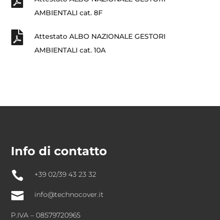

AMBIENTALI cat. 8F

Attestato ALBO NAZIONALE GESTORI
AMBIENTALI cat. 10A
Info di contatto

+39 02/39 43 23 32

info@technocover.it
P.IVA – 08579720965